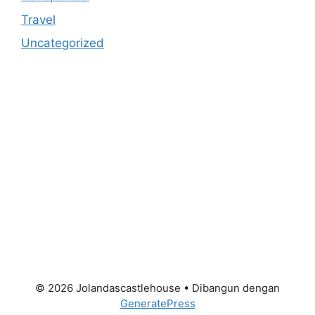
Travel
Uncategorized
https://anoboy.onl/
MerahPutih88
Situs Slot Online Terpercaya
MerahPutih88
Anichin
https://motorbalap.id/
Okekios
© 2026 Jolandascastlehouse
• Dibangun dengan
GeneratePress