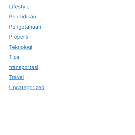
Lifestyle
Pendidikan
Pengetahuan
Properti
Teknologi
Tips
transportasi
Travel
Uncategorized
https://anoboy.onl/
MerahPutih88
Situs Slot Online Terpercaya